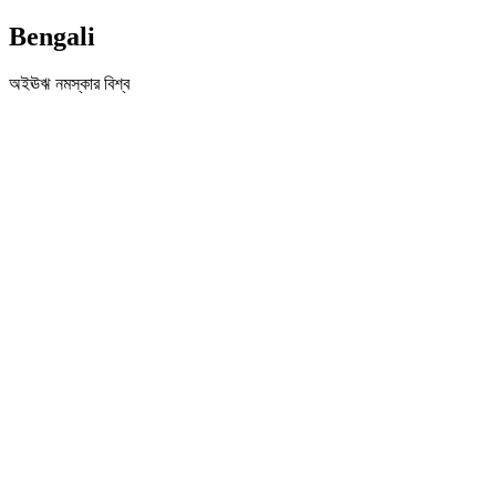
Bengali
অইঊঋ নমস্কার বিশ্ব